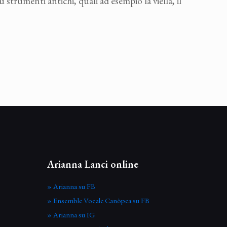
 strumenti antichi, quali ad esempio la viella, il
Arianna Lanci online
» Arianna su FB
» Ensemble Vocale Canòpea su FB
» Arianna su IG