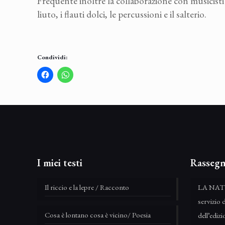
Frequente inoltre la collaborazione con musicisti s
liuto, i flauti dolci, le percussioni e il salterio.
Condividi:
I miei testi
Rassegn
Il riccio e la lepre / Racconto
LA NAT
servizio 
Cosa è lontano cosa è vicino/ Poesia
dell’edi