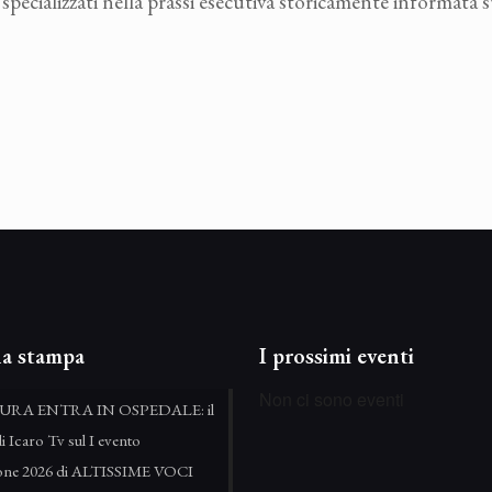
pecializzati nella prassi esecutiva storicamente informata su
a stampa
I prossimi eventi
Non ci sono eventi
URA ENTRA IN OSPEDALE: il
di Icaro Tv sul I evento
zione 2026 di ALTISSIME VOCI