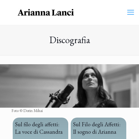
Discografia
Foto © Dorin Mihai
Sul filo degli affetti:
Sul Filo degli Affetti:
La voce di Cassandra
Il sogno di Arianna