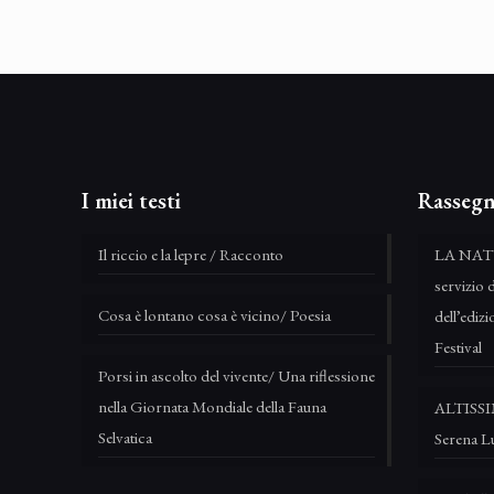
I miei testi
Rassegn
Il riccio e la lepre / Racconto
LA NAT
servizio 
Cosa è lontano cosa è vicino/ Poesia
dell’edi
Festival
Porsi in ascolto del vivente/ Una riflessione
nella Giornata Mondiale della Fauna
ALTISSIM
Selvatica
Serena L