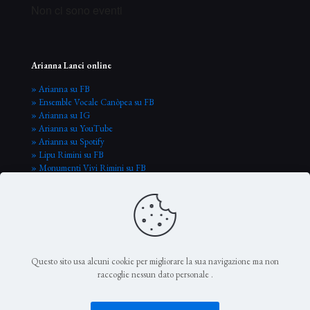
Non ci sono eventi
Arianna Lanci online
» Arianna su FB
» Ensemble Vocale Canòpea su FB
» Arianna su IG
» Arianna su YouTube
» Arianna su Spotify
» Lipu Rimini su FB
» Monumenti Vivi Rimini su FB
Questo sito usa alcuni cookie per migliorare la sua navigazione ma non
raccoglie nessun dato personale
.
© Arianna Lanci 2026