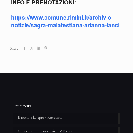
INFO E PRENOTAZIONI:
https://www.comune.rimini.it/archivio-
notizie/sagra-malatestiana-arianna-lanci
Share
I miei testi
Il riccio e la lepre / Racconto
Cosa è lontano cosa è vicino/ Poesia