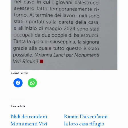
Condividi:
Correlati
Nidi dei rondoni.
Rimini Da vent’anni
Monumenti Vivi
la loro casa rifugio