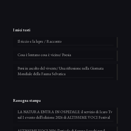
I miei testi
Il riccio e la lepre / Racconto
Cosa è lontano cosa è vicino/ Poesia
Porsi in ascolto del vivente/ Una riflessione nella Giornata
Mondiale della Fauna Selvatica
Rassegna stampa
LA NATURA ENTRA IN OSPEDALE: il servizio di Icaro Tv
sul I evento dell’edizione 2026 di ALTISSIME VOCI Festival
ALTISSIME VOCI 2026: l’articolo di Serena Lucchi per il