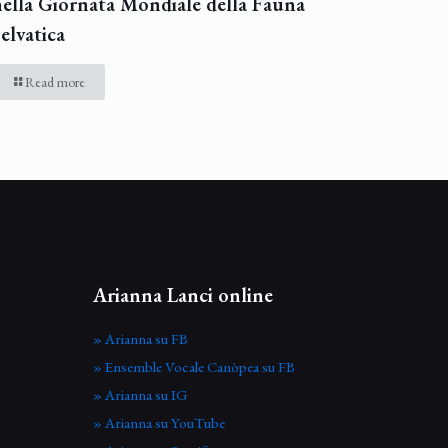
nella Giornata Mondiale della Fauna
elvatica
Read more
Arianna Lanci online
» Arianna su FB
» Ensemble Vocale Canòpea su FB
» Arianna su IG
» Arianna su YouTube