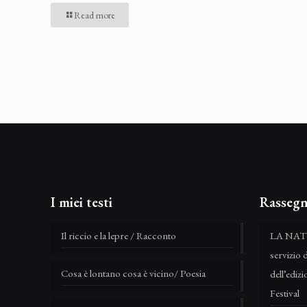
Read more
I miei testi
Rassegn
Il riccio e la lepre / Racconto
LA NAT
servizio 
Cosa è lontano cosa è vicino/ Poesia
dell’edi
Festival