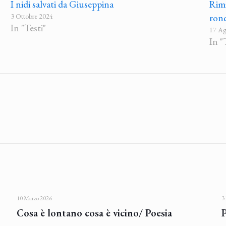
I nidi salvati da Giuseppina
Rimi
3 Ottobre 2024
rond
In "Testi"
17 Ag
In "
10 Marzo 2026
3
Cosa è lontano cosa è vicino/ Poesia
P