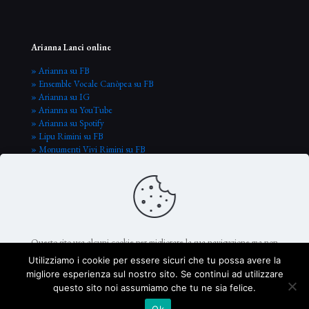
Arianna Lanci online
» Arianna su FB
» Ensemble Vocale Canòpea su FB
» Arianna su IG
» Arianna su YouTube
» Arianna su Spotify
» Lipu Rimini su FB
» Monumenti Vivi Rimini su FB
Questo sito usa alcuni cookie per migliorare la sua navigazione ma non
raccoglie nessun dato personale
.
Utilizziamo i cookie per essere sicuri che tu possa avere la
migliore esperienza sul nostro sito. Se continui ad utilizzare
© Arianna Lanci 2026
questo sito noi assumiamo che tu ne sia felice.
Va bene, accetto e procedo
Ok