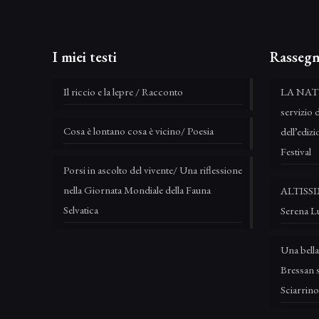
I miei testi
Rassegn
Il riccio e la lepre / Racconto
LA NAT
servizio 
Cosa è lontano cosa è vicino/ Poesia
dell’edi
Festival
Porsi in ascolto del vivente/ Una riflessione
nella Giornata Mondiale della Fauna
ALTISSIM
Selvatica
Serena L
Una bella
Bressan s
Sciarrino