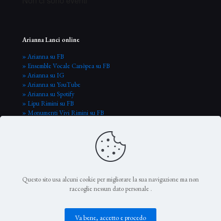
Non ci sono eventi
Arianna Lanci online
» Arianna su FB
» Ensemble Vocale Canòpea su FB
» Arianna su IG
» Arianna su YouTube
» Arianna su Spotify
» Lipu Rimini su FB
» Monumenti Vivi Rimini su FB
Questo sito usa alcuni cookie per migliorare la sua navigazione ma non
raccoglie nessun dato personale
.
© Arianna Lanci 2026
Va bene, accetto e procedo